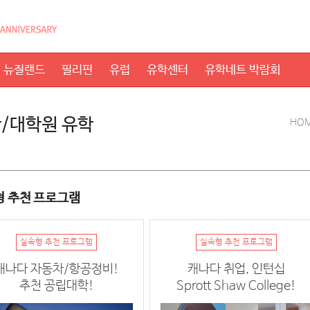
뉴질랜드
필리핀
유럽
유학센터
유학네트 박람회
/대학원 유학
HO
 추천 프로그램
실속형 추천 프로그램
실속형 추천 프로그램
캐나다 자동차/항공정비!
캐나다 취업, 인턴십
추천 공립대학!
Sprott Shaw College!