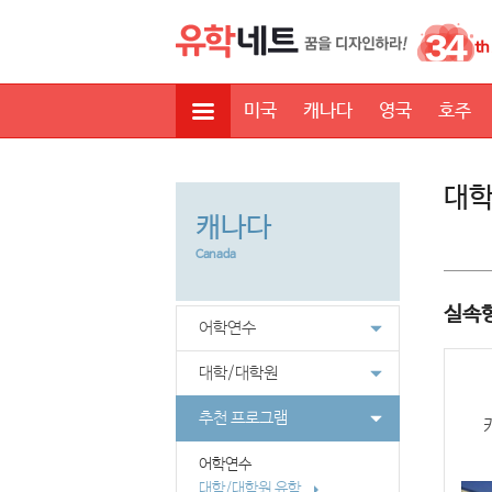
미국
캐나다
영국
호주
대학
캐나다
Canada
실속형
어학연수
대학/대학원
추천 프로그램
어학연수
대학/대학원 유학