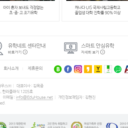
아이 혼자 보내도 걱정없는
캐나다 UIS 국제사립고등학교
초·중·고 조기유학
졸업생 대학 진학률 90% 이상
유학네트
센터안내
스마트
안심유학
바로가기
자세히 보기
회사소개
제휴문의
하우스㈜
|
대표이사 : 김옥중
3, 한라클래식 1205호
|
이메일 :
info@EduHouse.net
|
개인정보책임자 : 김현진
ed.