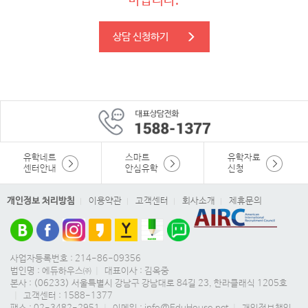
바랍니다.
상담 신청하기
유학네트
스마트
유학자료
센터안내
안심유학
신청
개인정보 처리방침
이용약관
고객센터
회사소개
제휴문의
사업자등록번호 : 214-86-09356
법인명 : 에듀하우스㈜
|
대표이사 : 김옥중
본사 : (06233) 서울특별시 강남구 강남대로 84길 23, 한라클래식 1205호
|
고객센터 : 1588-1377