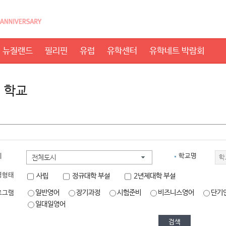
뉴질랜드
필리핀
유럽
유학센터
유학네트 박람회
 학교
시
학교명
전체도시
영형태
사립
정규대학 부설
2년제대학 부설
일반영어
장기과정
시험준비
비즈니스영어
단기
로그램
일대일영어
검색