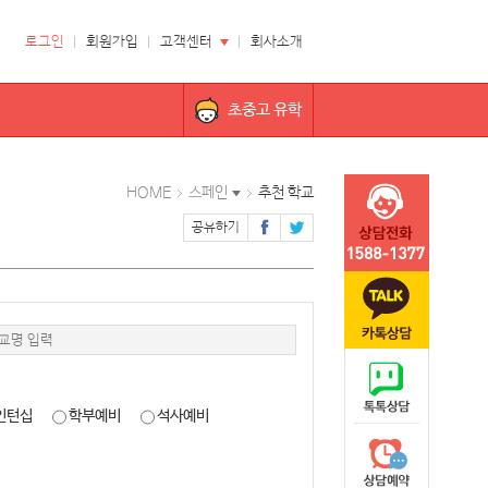
로그인
회원가입
고객센터
회사소개
초중고 유학
HOME
스페인
추천 학교
공유하기
인턴십
학부예비
석사예비