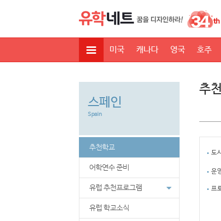
미국
캐나다
영국
호주
추천
스페인
Spain
추천학교
도
어학연수 준비
운
유럽 추천프로그램
프
유럽 학교소식