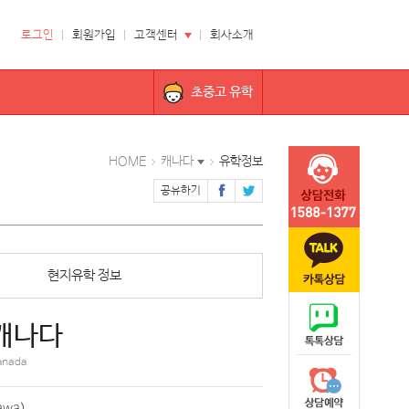
로그인
회원가입
고객센터
회사소개
초중고 유학
HOME
캐나다
유학정보
공유하기
현지유학 정보
캐나다
anada
awa)