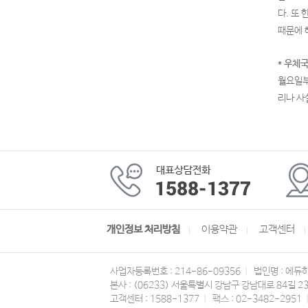
다. 또
때문에 
* 우체
월요일부
리나 사
개인정보 처리방침
이용약관
고객센터
사업자등록번호 : 214-86-09356
|
법인명 : 에듀
본사 : (06233) 서울특별시 강남구 강남대로 84길 2
고객센터 : 1588-1377
|
팩스 : 02-3482-2951