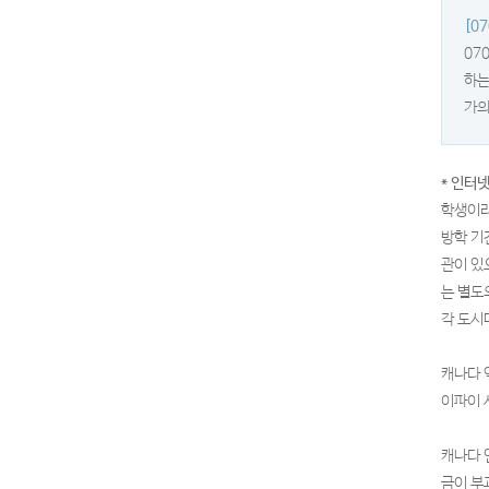
[0
07
하는
가의
* 인터
학생이라
방학 기
관이 있
는 별도
각 도시
캐나다 
이파이 
캐나다 
금이 부