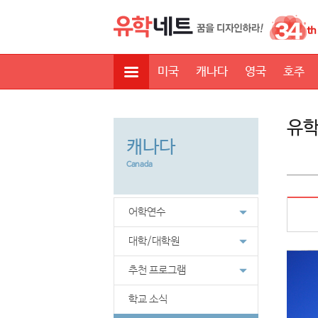
미국
캐나다
영국
호주
유
캐나다
Canada
어학연수
대학/대학원
추천 프로그램
학교 소식