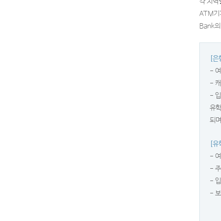
각 지역
ATM기가
Bank
[은
- 
- 
- 
유학
되며
[유
- 
- 
- 
- 