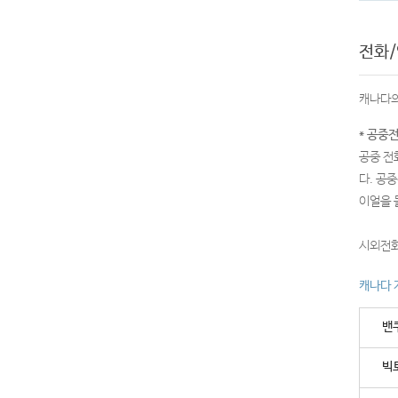
전화
캐나다의
* 공중
공중 전
다. 공
이얼을 
시외전화
캐나다 
밴쿠
빅토