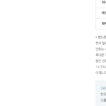
위니
에드
퀘백
* 핸드
현재 텔러
전화는 
휴대폰 
동안 전
14.5
야 합니
[국
한국
드를