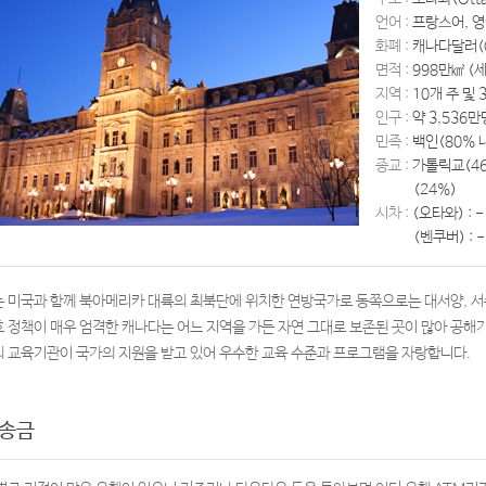
언어 :
프랑스어, 
화폐 :
캐나다달러(
면적 :
998만㎢ (
지역 :
10개 주 및
인구 :
약 3,536만
민족 :
백인(80% 
종교 :
가톨릭교(46
(24%)
시차 :
(오타와) : 
(벤쿠버) : 
 미국과 함께 북아메리카 대륙의 최북단에 위치한 연방국가로 동쪽으로는 대서양, 서
 정책이 매우 엄격한 캐나다는 어느 지역을 가든 자연 그대로 보존된 곳이 많아 공해
 교육기관이 국가의 지원을 받고 있어 우수한 교육 수준과 프로그램을 자랑합니다.
/송금