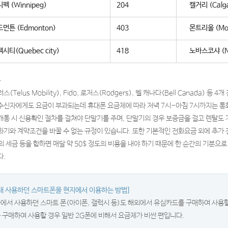
펙 (Winnipeg)
204
캘거리 (Calg
먼튼 (Edmonton)
403
몬트리올 (Mon
시티(Quebec city)
418
노바스코샤 (No
폰
스(Telus Mobility), Fido, 로저스(Rodgers), 벨 캐나다(Bell Canada
수신자에게도 요금이 부과되는데 휴대폰 요금제에 따라 저녁 7시~아침 7시까지는 통
개통 시 신용확인 절차를 걸쳐야 단말기를 주며, 단말기의 경우 보증금을 걸고 렌탈도 가
화기와 계약조건을 바꿀 수 없는 규정이 있습니다. 또한 기본적인 전화요금 외에 추가 전화
%의 세금 등을 합하면 매달 약 50$ 정도의 비용을 내야 하기 때문에 한 순간의 기분
다.
내 사용하던 스마트폰을 현지에서 이용하는 방법]
에서 사용하던 스마트 폰(아이폰, 갤럭시 등)도 해외에서 유심카드를 구매하여 사용할
 구매하여 사용할 경우 일반 2G폰에 비해서 요금제가 비싼 편입니다.