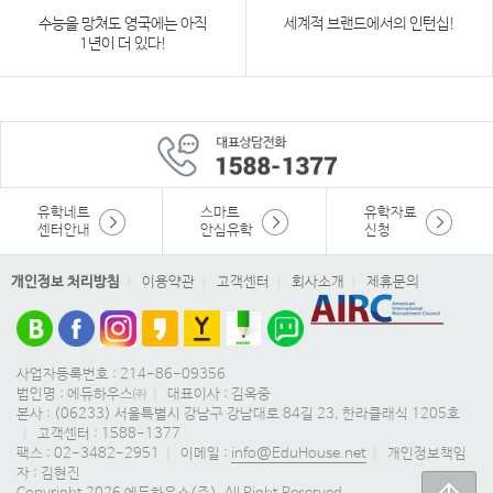
수능을 망쳐도 영국에는 아직
세계적 브랜드에서의 인턴십!
1년이 더 있다!
유학네트
스마트
유학자료
센터안내
안심유학
신청
개인정보 처리방침
이용약관
고객센터
회사소개
제휴문의
사업자등록번호 : 214-86-09356
법인명 : 에듀하우스㈜
|
대표이사 : 김옥중
본사 : (06233) 서울특별시 강남구 강남대로 84길 23, 한라클래식 1205호
|
고객센터 : 1588-1377
팩스 : 02-3482-2951
|
이메일 :
info@EduHouse.net
|
개인정보책임
자 : 김현진