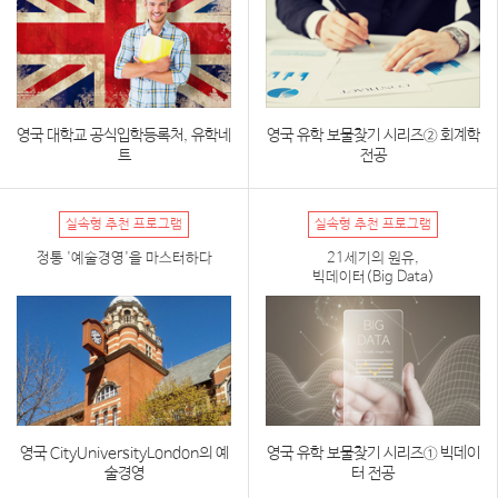
영국 대학교 공식입학등록처, 유학네
영국 유학 보물찾기 시리즈② 회계학
트
전공
실속형 추천 프로그램
실속형 추천 프로그램
정통 '예술경영'을 마스터하다
21세기의 원유,
빅데이터(Big Data)
영국 CityUniversityLondon의 예
영국 유학 보물찾기 시리즈① 빅데이
술경영
터 전공