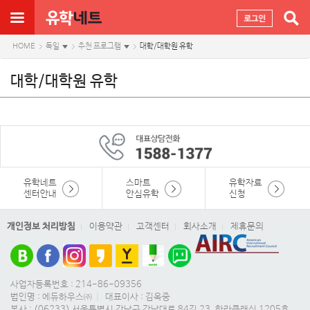
HOME
독일
추천 프로그램
대학/대학원 유학
대학/대학원 유학
유학네트
스마트
유학자료
센터안내
안심유학
신청
개인정보 처리방침
이용약관
고객센터
회사소개
제휴문의
사업자등록번호 : 214-86-09356
법인명 : 에듀하우스㈜
|
대표이사 : 김옥중
본사 : (06233) 서울특별시 강남구 강남대로 84길 23, 한라클래식 1205호