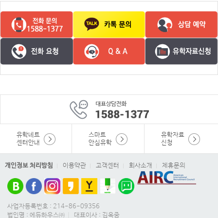
유학네트
스마트
유학자료
센터안내
안심유학
신청
개인정보 처리방침
이용약관
고객센터
회사소개
제휴문의
사업자등록번호 : 214-86-09356
법인명 : 에듀하우스㈜
|
대표이사 : 김옥중