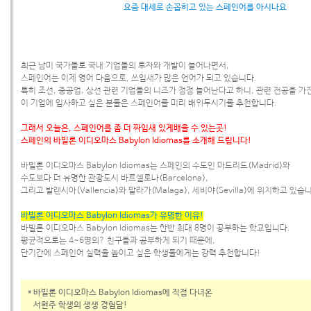
요즘 대세로 손꼽히고 있는 스페인어를 아시나요
최근 남미 국가들로 국내 기업들의 투자와 개발이 늘어나면서,
스페인어는 이제 영어 다음으로, 쓰임새가 많은 언어가 되고 있습니다.
특히 조선, 중공업, 상선 관련 기업들의 니즈가 점점 늘어난다고 하니, 관련 전공을 가
이 기업에 입사하고 싶은 분들은 스페인어를 미리 배워두시기를 추천합니다.
그래서 오늘은, 스페인어를 좀 더 짜임새 있게
배울 수 있는곳!
스페인의
바빌론 이디오마스 Babylon Idiomas
를 소개해 드립니다!
바빌론 이디오마스 Babylon Idiomas는 스페인의 수도인 마드리드(Madrid)와
수도보다 더 유명한 관광도시 바르셀로나(Barcelona),
그리고 발렌시아(Vallencia)와 말라가(Malaga), 세비야(Sevilla)에 위치하고 있습
바빌론 이디오마스 Babylon Idiomas가 유명한 이유!
바빌론 이디오마스 Babylon Idiomas는 한반 최대 8명이 공부하는 학교입니다.
평균적으로는 4~6명의? 친구들과 공부하게 되기 때문에,
단기간에 스페인어 실력을 높이고 싶은 학생들에게는 강력 추천합니다!
* 바빌론 이디오마스 Babylon Idiomas에 직접 다녀온
서현주 학생의 생생 경험담!