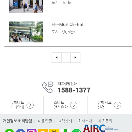
도시 :
Berlin
EF-Munich-ESL
도시 :
Munich
1
유학네트
스마트
유학자료
센터안내
안심유학
신청
개인정보 처리방침
이용약관
고객센터
회사소개
제휴문의