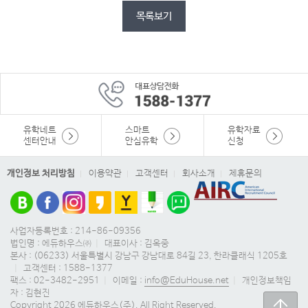
목록보기
유학네트
스마트
유학자료
센터안내
안심유학
신청
개인정보 처리방침
이용약관
고객센터
회사소개
제휴문의
사업자등록번호 : 214-86-09356
법인명 : 에듀하우스㈜
|
대표이사 : 김옥중
본사 : (06233) 서울특별시 강남구 강남대로 84길 23, 한라클래식 1205호
|
고객센터 : 1588-1377
팩스 : 02-3482-2951
|
이메일 :
info@EduHouse.net
|
개인정보책임
자 : 김현진
Copyright 2026 에듀하우스(주). All Right Reserved.