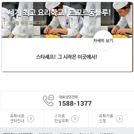
세계 최고 요리학교! 르꼬르동블루!
실속형 추천 프로그램
스타셰프! 그 시작은 이곳에서!
유학네트
스마트
유학자료
센터안내
안심유학
신청