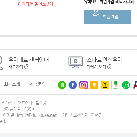
유학네트 회원가입 혜택 자세히
아이디/비밀번호찾기
회원가입
유학네트
센터안내
스마트
안심유학
바로가기
자세히 보기
회사소개
제휴문의
하우스㈜
|
대표이사 : 김옥중
3, 한라클래식 1205호
|
이메일 :
info@EduHouse.net
|
개인정보책임자 : 김현진
ed.