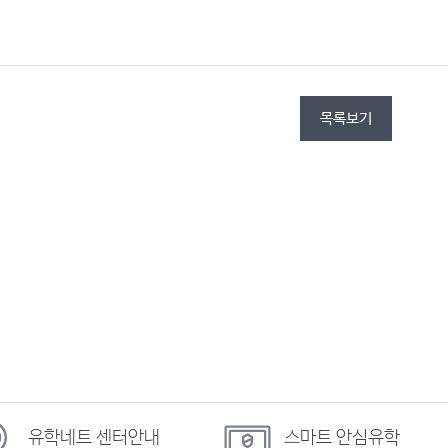
목록보기
유학네트
센터안내
스마트
안심유학