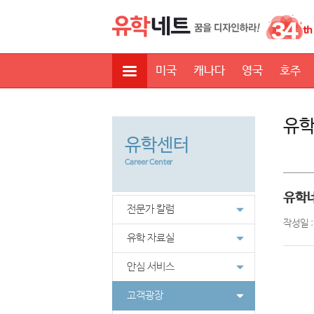
미국
캐나다
영국
호주
유학
유학센터
Career Center
유학네
전문가 칼럼
작성일 
유학 자료실
안심 서비스
고객광장