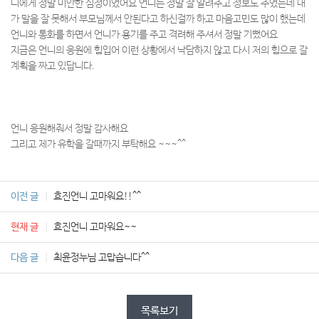
니에게 정말 미안한 심정이었어요 언니는 정말 잘 알려주고 정보도 주었는데 내
가 말을 잘 못해서 부모님께서 안된다고 하신걸까 하고 마음고민도 많이 했는데
언니와 통화를 하면서 언니가 용기를 주고 격려해 주셔서 정말 기뻤어요
지금은 언니의 응원에 힘입어 이런 상황에서 낙담하지 않고 다시 저의 힘으로 갈
계획을 짜고 있답니다.
언니 응원해줘서 정말 감사해요
그리고 제가 유학을 갈때까지 부탁해요 ~~~^^
이전 글
효진언니 고마워요!!^^
현재 글
효진언니 고마워요~~
다음 글
최윤정누님 고맙습니다^^
목록보기