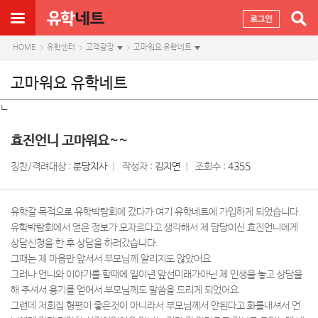
HOME
유학센터
고객광장
고마워요 유학네트
고마워요 유학네트
ㄴ
효진언니 고마워요~~
칭찬/격려대상 :
분당지사
작성자 :
김지연
조회수 :
4355
유학갈 목적으로 유학박람회에 갔다가 여기 유학네트에 가입하게 되었습니다.
유학박람회에서 얻은 정보가 모자르다고 생각해서 제 담당이신 효진언니에게
상담신청을 한 후 상담을 하러갔습니다.
그때는 제 마음만 앞서서 부모님께 알리지도 않았어요
그러나 언니와 이야기를 할때에 일이년 앞선미래가아닌 제 인생을 놓고 상담을
해 주셔서 용기를 얻어서 부모님께도 말씀을 드리게 되었어요
그런데 저희집 형편이 좋은것이 아니라서 부모님께서 안된다고 화를내셔서 언