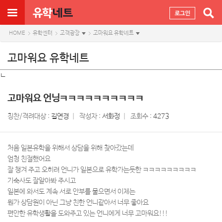
HOME
유학센터
고객광장
고마워요 유학네트
고마워요 유학네트
ㄴ
고마워요 언닝ㅋㅋㅋㅋㅋㅋㅋㅋㅋㅋ
칭찬/격려대상 :
길연경
작성자 :
서화정
조회수 :
4273
처음 일본유학을 위해서 상담을 위해 찾아갔는데
엄청 친절했어요
잘 챙겨 주고 오히려 언니가 일본으로 유학가는듯한 ㅋㅋㅋㅋㅋㅋㅋㅋㅋ
기숙사도 잘알아봐 주시고
일본에 와서도 계속 서로 안부를 물으면서 이제는
뭔가 상담원이 아닌 그냥 친한 언니같아서 너무 좋아요
편안한 유학생활을 도와주고 있는 언니에게 너무 고마워요!!!