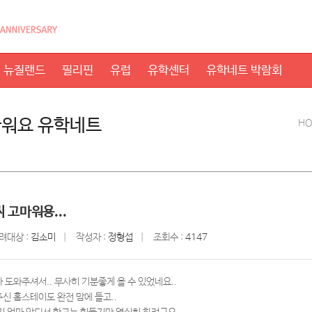
뉴질랜드
필리핀
유럽
유학센터
유학네트 박람회
워요 유학네트
H
 고마워용...
려대상 :
김소미
작성자 :
정형섭
조회수 :
4147
 도와주셔서.. 무사히 기분좋게 올 수 있었네요..
신 홈스테이도 완전 맘에 들고..