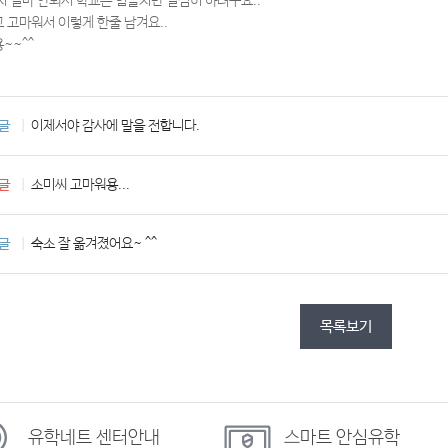
지 얼마 안되서 학교는 힘들지만 열심히 하려구요..
 고마워서 이렇게 한줄 남겨요..
~~^^
 글
이제서야 감사에 말을 전합니다.
 글
소미씨 고마워용...
 글
숙소 잘 옮겨졌어요~ ^^
목록보기
유학네트
센터안내
스마트
안심유학