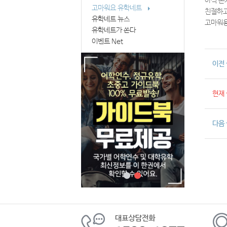
아직 온
고마워요 유학네트
친절하고
유학네트 뉴스
고마워용
유학네트가 쏜다
이벤트 Net
이전
현재
다음