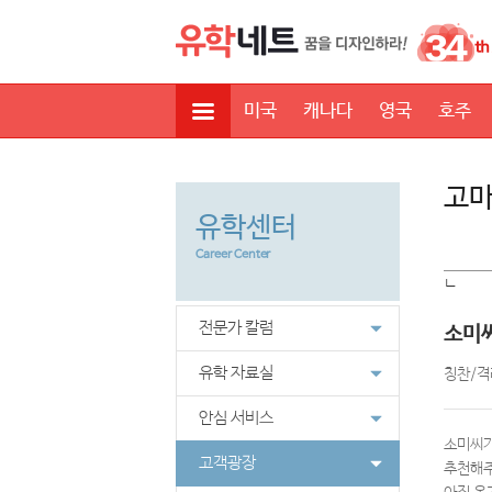
미국
캐나다
영국
호주
고마
유학센터
Career Center
ㄴ
전문가 칼럼
소미씨
유학 자료실
칭찬/격
안심 서비스
소미씨가
고객광장
추천해주