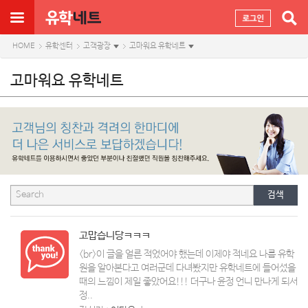
HOME
유학센터
고객광장
고마워요 유학네트
고마워요 유학네트
검색
고맙습니당ㅋㅋㅋ
<br>이 글을 얼른 적었어야 했는데 이제야 적네요 나름 유학
원을 알아본다고 여러군데 다녀봤지만 유학네트에 들어섰을
때의 느낌이 제일 좋았어요!!! 더구나 윤정 언니 만나게 되서
정..