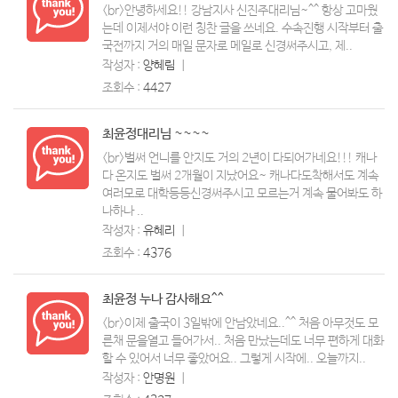
<br>안녕하세요!! 강남지사 신진주대리님~^^ 항상 고마웠
는데 이제서야 이런 칭찬 글을 쓰네요. 수속진행 시작부터 출
국전까지 거의 매일 문자로 메일로 신경써주시고, 제..
작성자 :
양혜림
ㅣ
조회수 :
4427
최윤정대리님 ~~~~
<br>벌써 언니를 안지도 거의 2년이 다되어가네요!!! 캐나
다 온지도 벌써 2개월이 지났어요~ 캐나다도착해서도 계속
여러모로 대학등등신경써주시고 모르는거 계속 물어봐도 하
나하나 ..
작성자 :
유혜리
ㅣ
조회수 :
4376
최윤정 누나 감사해요^^
<br>이제 출국이 3일밖에 안남았네요..^^ 처음 아무것도 모
른채 문을열고 들어가서.. 처음 만났는데도 너무 편하게 대화
할 수 있어서 너무 좋았어요.. 그렇게 시작에.. 오늘까지..
작성자 :
안명원
ㅣ