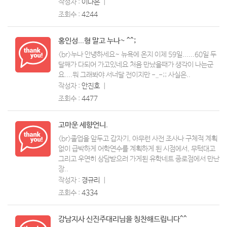
작성자 :
이다은
ㅣ
조회수 :
4244
홍인성...형 말고 누나~ ^^;
<br>누나 안녕하세요~ 뉴욕에 온지 이제 59일......60일 두
달째가 다되어 가고있네요 처음 만났을때가 생각이 나는군
요....뭐 그래봐야 서너달 전이지만 -_-;; 사실은..
작성자 :
안진호
ㅣ
조회수 :
4477
고마운 세향언니.
<br>졸업을 앞두고 갑자기, 아무런 사전 조사나 구체적 계획
없이 급박하게 어학연수를 계획하게 된 시점에서, 무턱대고
그리고 우연히 상담받으러 가게된 유학네트 종로점에서 만난
장..
작성자 :
경규리
ㅣ
조회수 :
4334
강남지사 신진주대리님을 칭찬해드립니다^^