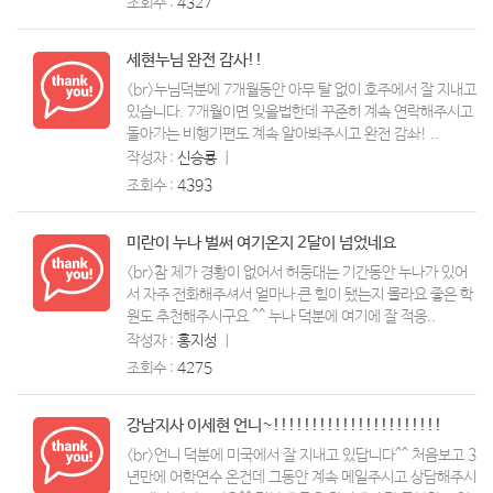
조회수 :
4327
세현누님 완전 감사!!
<br>누님덕분에 7개월동안 아무 탈 없이 호주에서 잘 지내고
있습니다. 7개월이면 잊을법한데 꾸준히 계속 연락해주시고
돌아가는 비행기편도 계속 알아봐주시고 완전 감솨! ..
작성자 :
신승룡
ㅣ
조회수 :
4393
미란이 누나 벌써 여기온지 2달이 넘었네요
<br>참 제가 경황이 없어서 허둥대는 기간동안 누나가 있어
서 자주 전화해주셔서 얼마나 큰 힘이 됐는지 몰라요 좋은 학
원도 추천해주시구요 ^^ 누나 덕분에 여기에 잘 적응..
작성자 :
홍지성
ㅣ
조회수 :
4275
강남지사 이세현 언니~!!!!!!!!!!!!!!!!!!!!!!
<br>언니 덕분에 미국에서 잘 지내고 있답니다^^ 처음보고 3
년만에 어학연수 온건데 그동안 계속 메일주시고 상담해주시