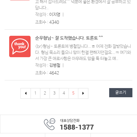
고 해서 감사드려요^^ 덕분에 좋은 환경에서 잘 공부하고 있
답니다..
작성자 :
이지영
ㅣ
조회수 :
4340
순우형님~ 잘 도착했습니다. 토론토 ^^
<br>형님~ 토론토에 병철입니다...ㅎ 어제 전화 잘받았습니
다. 형님 목소리 들으니 맘이 한결 편해지던걸요...ㅋ 여기와
서 가장 큰 애로사항은 아무래도 맘을 툭 터놓고 얘..
작성자 :
김병철
ㅣ
조회수 :
4642
글쓰기
1
2
3
4
5