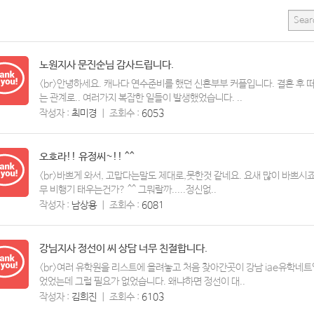
노원지사 문진순님 감사드립니다.
<br>안녕하세요. 캐나다 연수준비를 했던 신혼부부 커플입니다. 결혼 후 떠
는 관계로.. 여러가지 복잡한 일들이 발생했었습니다. ..
작성자 :
최미경
ㅣ
조회수 :
6053
오호라!! 유정씨~!! ^^
<br>바쁘게 와서, 고맙다는말도 제대로,못한것 같네요. 요새 많이 바쁘시죠..
무 비행기 태우는건가? ^^ 그뭐랄까.....정신없..
작성자 :
남상용
ㅣ
조회수 :
6081
강님지사 정선이 씨 상담 너무 친절합니다.
<br>여러 유학원을 리스트에 올려놓고 처음 찾아간곳이 강남 iae유학네
었었는데 그럴 필요가 없었습니다. 왜냐하면 정선이 대..
작성자 :
김희진
ㅣ
조회수 :
6103