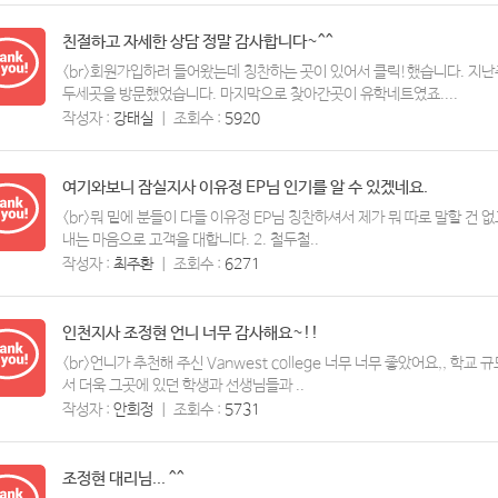
친절하고 자세한 상담 정말 감사합니다~^^
<br>회원가입하러 들어왔는데 칭찬하는 곳이 있어서 클릭!했습니다. 지
두세곳을 방문했었습니다. 마지막으로 찾아간곳이 유학네트였죠....
작성자 :
강태실
ㅣ
조회수 :
5920
여기와보니 잠실지사 이유정 EP님 인기를 알 수 있겠네요.
<br>뭐 밑에 분들이 다들 이유정 EP님 칭찬하셔서 제가 뭐 따로 말할 건 없
내는 마음으로 고객을 대합니다. 2. 철두철..
작성자 :
최주환
ㅣ
조회수 :
6271
인천지사 조정현 언니 너무 감사해요~!!
<br>언니가 추천해 주신 Vanwest college 너무 너무 좋았어요,, 학교
서 더욱 그곳에 있던 학생과 선생님들과 ..
작성자 :
안희정
ㅣ
조회수 :
5731
조정현 대리님... ^^