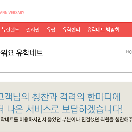
뉴질랜드
필리핀
유럽
유학센터
유학네트 박람회
워요 유학네트
H