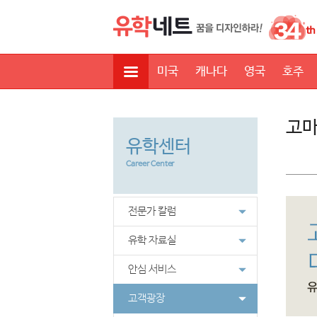
미국
캐나다
영국
호주
고마
유학센터
Career Center
전문가 칼럼
유학 자료실
안심 서비스
고객광장