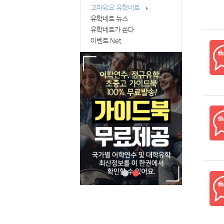
고마워요 유학네트
유학네트 뉴스
유학네트가 쏜다
이벤트 Net