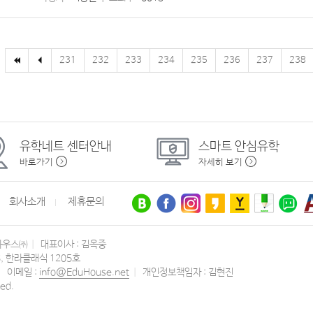
231
232
233
234
235
236
237
238
유학네트
센터안내
스마트
안심유학
바로가기
자세히 보기
회사소개
제휴문의
하우스㈜
|
대표이사 : 김옥중
3, 한라클래식 1205호
|
이메일 :
info@EduHouse.net
|
개인정보책임자 : 김현진
ed.