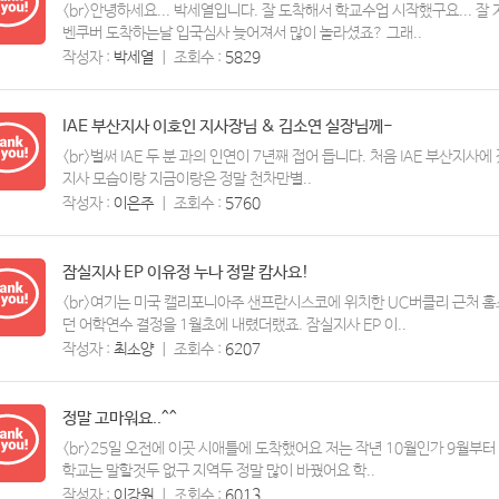
<br>안녕하세요... 박세열입니다. 잘 도착해서 학교수업 시작했구요... 
벤쿠버 도착하는날 입국심사 늦어져서 많이 놀라셨죠? 그래..
작성자 :
박세열
ㅣ
조회수 :
5829
IAE 부산지사 이호인 지사장님 & 김소연 실장님께-
<br>벌써 IAE 두 분 과의 인연이 7년째 접어 듭니다. 처음 IAE 부산지
지사 모습이랑 지금이랑은 정말 천차만별..
작성자 :
이은주
ㅣ
조회수 :
5760
잠실지사 EP 이유정 누나 정말 캄사요!
<br>여기는 미국 캘리포니아주 샌프란시스코에 위치한 UC버클리 근처 홈
던 어학연수 결정을 1월초에 내렸더랬죠. 잠실지사 EP 이..
작성자 :
최소양
ㅣ
조회수 :
6207
정말 고마워요..^^
<br>25일 오전에 이곳 시애틀에 도착했어요 저는 작년 10월인가 9월부
학교는 말할것두 없구 지역두 정말 많이 바꿨어요 학..
작성자 :
이강원
ㅣ
조회수 :
6013