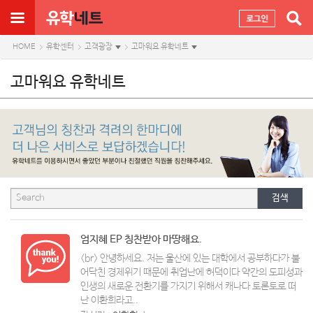
HOME
유학센터
고객광장
고마워요 유학네트
고마워요 유학네트
검색
엄지혜 EP 칭찬받아 마땅해요.
<br> 안녕하세요. 저는 울산에 있는 대학에서 공부하다가 불
어닥친 경제위기 때문에 취업난에 허덕이다 약간의 도피성과
인생의 새로운 전환기를 가지기 위해서 캐나다 토론토로 떠
난 이환희라고..