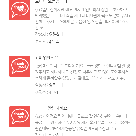
드디어 오늘갑니다.
<br>얼마전까지만 해도 비자가 안나와서 정말로 초조하고
막막했는데 누나가 직접 캐나다 대사관에 팩스도 넣어주시고
전화도 주시고 저에게 큰 도움이 된거 같습니다. 이제 10시
간 쪼..
작성자 :
오현석
ㅣ
조회수 :
4114
고마워요~^^
<br>미란언니~^^ 드디어 가요~ㅎㅎ 정말 친언니처럼 잘 챙
겨주시고 하나하나 다 신경도 써주시고 또 많이 도와주셔서
편하게 준비할수 있었던거 같애요~^^ 거기 가서도 자주 ..
작성자 :
정희목
ㅣ
조회수 :
4151
ㅋㅋㅋ 안녕하세요
<br>개인적으론 인터넷에 글쓰고 잘 안하는편인데 씁니다!!
윤정누나 칭찬하고 싶어서요 제가 숯기가없고 조금 내성적인
편인데도 지난 3개월동안 유학준비도와주신다고 고..
작성자 :
심규성
ㅣ