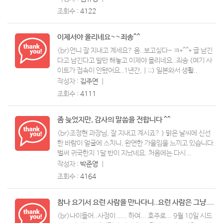
조회수 :
4122
이제서야 올리네요~~죄송^^
<br>언니 잘 지내고 계세요? 음..보고싶다~ ㅋ*^^* 글 남긴
다고 남긴다고 말만 해놓고 이제야 올리네요..죄송 (여기 사
이트가 접속이 안됐어요..1년간,ㅣ;;) 일본와서 생활..
작성자 :
김주연
ㅣ
조회수 :
4111
좀 늦었지만, 감사의 말씀을 전합니다 ^^
<br>조정현 과장님, 잘 지내고 계시죠? ) 맑은 날씨에 신선
한 바람이 얼굴에 스치니, 완연한 가을임을 느끼고 있습니다.
벌써 귀국한지 1달 반이 지났네요. 처음에는 다시 ..
작성자 :
박준영
ㅣ
조회수 :
4164
참나 요기서 요런 사람을 만나다니..요런 사람은 그냥....
<br>나이들어..사정이 ..... 하여... 호주로... 9월 10일 시드