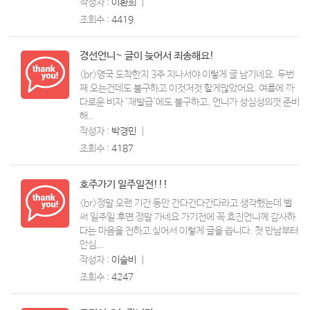
작성자 :
이환희
ㅣ
조회수 :
4419
경선언니~ 글이 늦어서 죄송해요!
<br>영국 도착한지 3주 지나서야 이렇게 글 남기네요. 두번
째 오는건데도 불구하고 이것저것 할게많았어요. 여름에 까
다로운 비자 '재발급'에도 불구하고, 언니가 성심성의껏 준비
해..
작성자 :
박경민
ㅣ
조회수 :
4187
호주가기 일주일전!!!
<br>정말 오랜 기간 동안 간다간다간다라고 생각했는데 벌
써 일주일 후면 정말 가네요 가기전에 꼭 효진언니께 감사하
다는 마음을 전하고 싶어서 이렇게 글을 씁니다. 첫 만남부터
안심,..
작성자 :
이슬비
ㅣ
조회수 :
4247