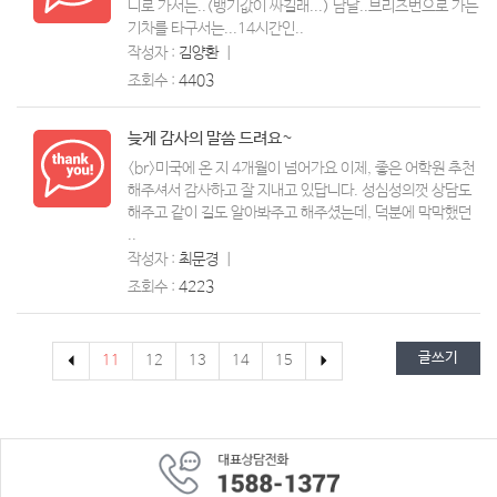
니로 가서는..(뱅기값이 싸길래...) 담날..브리즈번으로 가는
기차를 타구서는...14시간인..
작성자 :
김양환
ㅣ
조회수 :
4403
늦게 감사의 말씀 드려요~
<br>미국에 온 지 4개월이 넘어가요 이제, 좋은 어학원 추천
해주셔서 감사하고 잘 지내고 있답니다. 성심성의껏 상담도
해주고 같이 길도 알아봐주고 해주셨는데, 덕분에 막막했던
..
작성자 :
최문경
ㅣ
조회수 :
4223
글쓰기
11
12
13
14
15